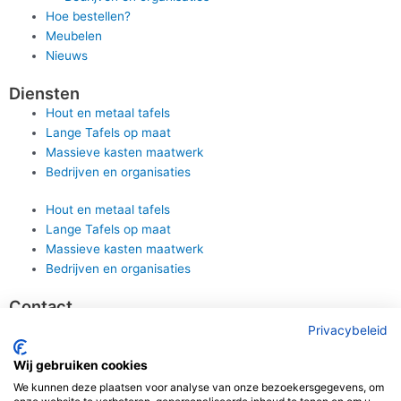
Hoe bestellen?
Meubelen
Nieuws
Diensten
Hout en metaal tafels
Lange Tafels op maat
Massieve kasten maatwerk
Bedrijven en organisaties
Hout en metaal tafels
Lange Tafels op maat
Massieve kasten maatwerk
Bedrijven en organisaties
Contact
EMAIL
Privacybeleid
info@henryshouse.be
TELEFOON
Wij gebruiken cookies
03 440 36 41
We kunnen deze plaatsen voor analyse van onze bezoekersgegevens, om