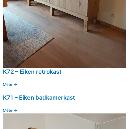
K72 – Eiken retrokast
Meer ->
K71 – Eiken badkamerkast
Meer ->