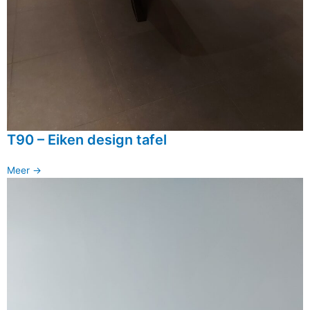
T90 – Eiken design tafel
Meer ->