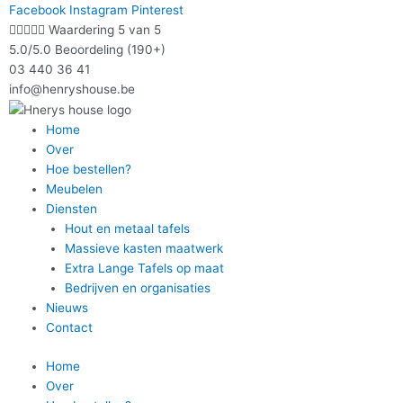
Ga
Facebook
Instagram
Pinterest
naar





Waardering 5 van 5
de
5.0/5.0 Beoordeling (190+)
inhoud
03 440 36 41
info@henryshouse.be
Home
Over
Hoe bestellen?
Meubelen
Diensten
Hout en metaal tafels
Massieve kasten maatwerk
Extra Lange Tafels op maat
Bedrijven en organisaties
Nieuws
Contact
Home
Over