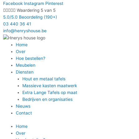
Ga
Facebook
Instagram
Pinterest
naar





Waardering 5 van 5
de
5.0/5.0 Beoordeling (190+)
inhoud
03 440 36 41
info@henryshouse.be
Home
Over
Hoe bestellen?
Meubelen
Diensten
Hout en metaal tafels
Massieve kasten maatwerk
Extra Lange Tafels op maat
Bedrijven en organisaties
Nieuws
Contact
Home
Over