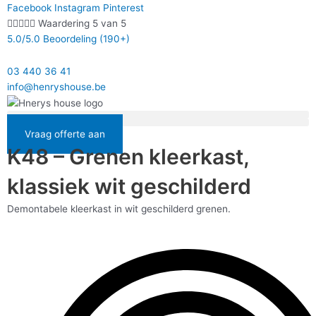
Ga
Facebook
Instagram
Pinterest
naar





Waardering 5 van 5
de
5.0/5.0 Beoordeling (190+)
inhoud
03 440 36 41
info@henryshouse.be
Vraag offerte aan
K48 – Grenen kleerkast,
klassiek wit geschilderd
Demontabele kleerkast in wit geschilderd grenen.