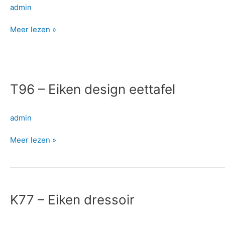
bureautafel
admin
Meer lezen »
T96
–
T96 – Eiken design eettafel
Eiken
design
eettafel
admin
Meer lezen »
K77
–
K77 – Eiken dressoir
Eiken
dressoir