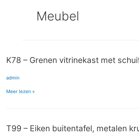
Meubel
K78
–
K78 – Grenen vitrinekast met schu
Grenen
vitrinekast
met
admin
schuifdeuren
Meer lezen »
T99
–
T99 – Eiken buitentafel, metalen kr
Eiken
buitentafel,