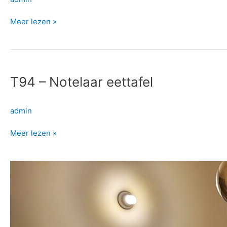
metalen
kruispoten
Meer lezen »
T94
–
T94 – Notelaar eettafel
Notelaar
eettafel
admin
Meer lezen »
T93
–
Eiken
eettafel
met