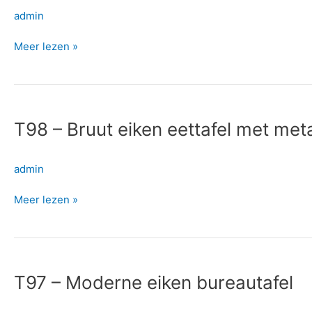
metalen
admin
kruispoot
Meer lezen »
T98
–
T98 – Bruut eiken eettafel met met
Bruut
eiken
eettafel
admin
met
metalen
Meer lezen »
kruispoot
T97
–
T97 – Moderne eiken bureautafel
Moderne
eiken