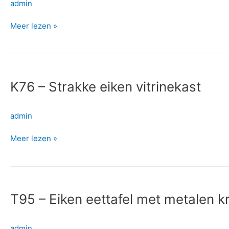
admin
Meer lezen »
K76
–
K76 – Strakke eiken vitrinekast
Strakke
eiken
vitrinekast
admin
Meer lezen »
T95
–
T95 – Eiken eettafel met metalen k
Eiken
eettafel
met
admin